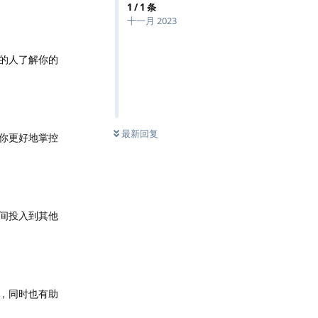
1
/
1
条
十一月 2023
的人了解你的
最新回复
你更好地掌控
间投入到其他
，同时也有助