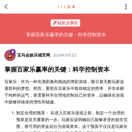
1
/
1
条
站长分享区
掌握百家乐赢率的关键：科学控制资本
宝马会娱乐城官网
2024年9月3日
掌握百家乐赢率的关键：科学控制资本
百家乐，作为一种充满刺激和挑战的博彩游戏，吸引着无数玩家追
逐胜利的梦想。然而，要想在百家乐中取得稳定的胜率，并非依赖
于纯粹的运气，更需要科学合理地控制自己的资本，以确保在游戏
中能够持续保持理性和稳健。
制定合理的预算： 在进入百家乐游戏之前，制定一个合理的
预算是至关重要的一步。玩家应该明确自己能够承受的损失范
围，将可用的资金划分为游戏资本。这个预算不仅仅是玩家在