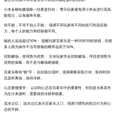
小本金梭哈赌场唯一结果是扑街： 警示玩家避免用小本金进行高风
险投注，以免最终失败。
你不能，不等于别人不能： 强调不同玩家有不同的技巧和适应能
力，每个人的能力和经验都不同。
输的人远远超过50%： 提醒玩家百家乐是一种50对50的游戏，但很
多人因为操作不当导致输的概率远高于50%。
切割赌场，变弱势为优势： 主张玩家学会切割赌场，寻找变弱势为
优势的策略，而不是与赌场硬碰硬。
百家乐唯有“狠”字： 在好路出现时，强调果断采取行动，取得利润
后及时离场，保持冷静。
心态要慢慢学： 认识到心态在百家乐中的重要性，特别是当将其作
为生计来源时，需要保持冷静和慎重。
流水过亿： 流水过亿表示百家乐入门，强调习惯性的投注行为和心
态的平静。