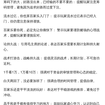
筹码下的大，好路没出来，已经输的不要不要的： 提醒玩家注意筹
码管理，避免因为追求好路而过度下注。
流水过亿，你也算百家乐入门了： 提示玩家流水过亿表示已经入
门，但仍需注意保持谨慎。
百家乐要你死，必定先让你痛快下： 警示玩家要谨防赌场的心理战
术，提醒玩家要谨慎应对。
论持久战： 引用毛主席的论述，表达百家乐需要长期计划和持久耐
心。
战术打游击，战略持久战： 提倡灵活的战术，长期计划，不可急功
近利。
1千看1万，1万看10万： 强调对于资金的审慎管理和心态的稳定。
白天两回了，没必要加班了： 强调合理的时间管理，提倡自律。
百家乐还是平平淡淡的玩好： 表达对于平稳游戏的推崇，避免过于
冲动。
高手和老手都有值得学习的地方： 鼓励玩家虚心学习，认识到自己