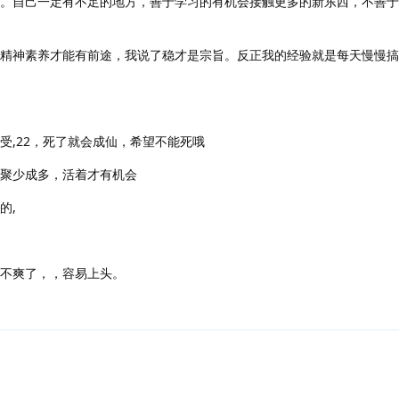
方。自己一定有不足的地方，善于学习的有机会接触更多的新东西，不善
的精神素养才能有前途，我说了稳才是宗旨。反正我的经验就是每天慢慢搞
受,22，死了就会成仙，希望不能死哦
，聚少成多，活着才有机会
的,
就不爽了，，容易上头。