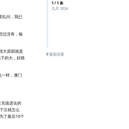
1
/
1
条
九月 2024
要乱问，我已
想过没有，输
。很大原因就是
最新回复
码下的大，好路
也一样，澳门
在充值进去的
下注就怎么
为了最后10个