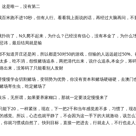
，这是唯一，没有第二
我百米跑不进10秒，但有人行。看看我上面说的话，再经过大脑再问，不
就扑街了，N久爬不起来，为什么？已经没有信心，没有本金了，为什么?
忌讳，最后结局就是输
不知道开庄还是闲，所以都是50对50的游戏，但输的人远远超过50%
太多，吃不消，怨恨赌场追杀，两把清代出来，说什么追杀,本金少，筹
路出来，没筹码了只能看别人发财
要慢慢学会切割赌场，变弱势为优势，你没有资本和赌场硬碰硬，去澳门
赌场寄生虫，吃定赌场了
娱乐，无所谓，如果要养家糊口，那就一定要淡定慢慢来了
码只能下20，一样紧张，现在，下一把2千和当年感觉差不多，习惯了，现
的感觉。所以，心态也就平静了，不会因为这一手下的大就激动，该怎么
，你就习惯成自然了。快到目标，直接一把进去，行就走人，不行也走人