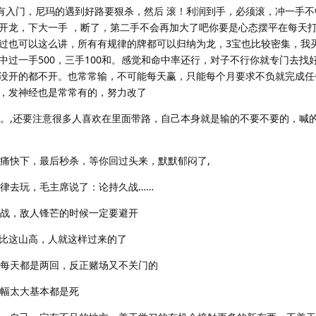
没有入门，尼玛的遇到好路要狠杀，然后 滚！利润到手，必须滚，冲一手
开龙，下大一手 ，断了，第二手不会再加大了吧你要是心态摆平在每天打
过也可以这么讲，所有有规律的牌都可以归纳为龙，3宝也比较密集，我
过一手500，三手100和。感觉和命中率还行，对子不行你就专门去找好
没开的都不开。也常常输，不可能每天赢，只能每个月要求不负就完成任
，发神经也是常常有的，努力改了
了。,还要注意很多人喜欢在里面带路，自己本身就是输的不要不要的，喊
你痛快下，最后秒杀，等你回过头来，默默郁闷了,
纪律去玩，毛主席说了：论持久战……
久战，敌人锋芒的时候一定要避开
山还比这山高，人就这样过来的了
，每天都是两回，反正赌场又不关门的
振幅太大基本都是死