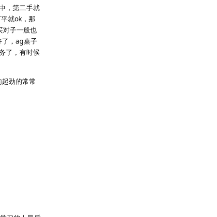
不中，第二手就
平就ok，那
买对子一般也
了，ag桌子
务了，有时候
的起劲的常常