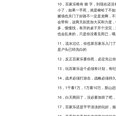
10，百家乐唯有 狠 字，到现在还
小了，如果一手死，就是梭哈了不如
赌场也关门了好路不一定是龙啊，不
会带和，这两天刻意加大买和力度，中
多，慢慢找，有开的桌子开个没完，
也会乱来的，只是你没看见而已，哦
11，流水过亿，你也算百家乐入门
是户头已经洗白的
12，反正百家乐要你死，必定先让
13，玩百家乐这个必须有计划，有
14，战术必须打游击，战略必须持
15，1千看1万，1万看10万，那
16，白天两回了，没必要加班了吧
17，百家乐还是平平淡淡的玩好，