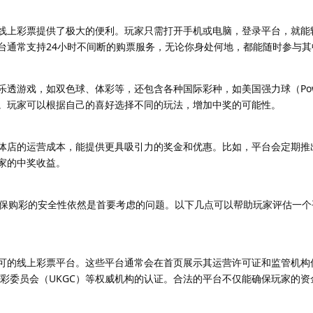
线上彩票提供了极大的便利。玩家只需打开手机或电脑，登录平台，就能
台通常支持24小时不间断的购票服务，无论你身处何地，都能随时参与其
透游戏，如双色球、体彩等，还包含各种国际彩种，如美国强力球（Power
ns）等。玩家可以根据自己的喜好选择不同的玩法，增加中奖的可能性。
体店的运营成本，能提供更具吸引力的奖金和优惠。比如，平台会定期推
家的中奖收益。
保购彩的安全性依然是首要考虑的问题。以下几点可以帮助玩家评估一个
可的线上彩票平台。这些平台通常会在首页展示其运营许可证和监管机构
博彩委员会（UKGC）等权威机构的认证。合法的平台不仅能确保玩家的资