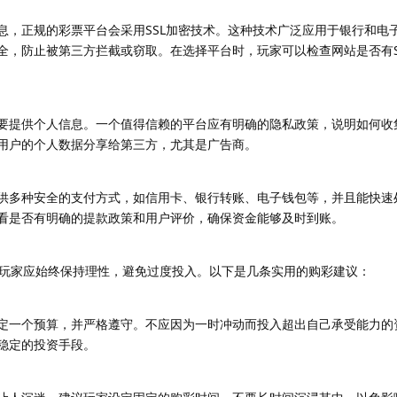
息，正规的彩票平台会采用SSL加密技术。这种技术广泛应用于银行和电
全，防止被第三方拦截或窃取。在选择平台时，玩家可以检查网站是否有S
要提供个人信息。一个值得信赖的平台应有明确的隐私政策，说明如何收
用户的个人数据分享给第三方，尤其是广告商。
供多种安全的支付方式，如信用卡、银行转账、电子钱包等，并且能快速
看是否有明确的提款政策和用户评价，确保资金能够及时到账。
玩家应始终保持理性，避免过度投入。以下是几条实用的购彩建议：
定一个预算，并严格遵守。不应因为一时冲动而投入超出自己承受能力的
稳定的投资手段。