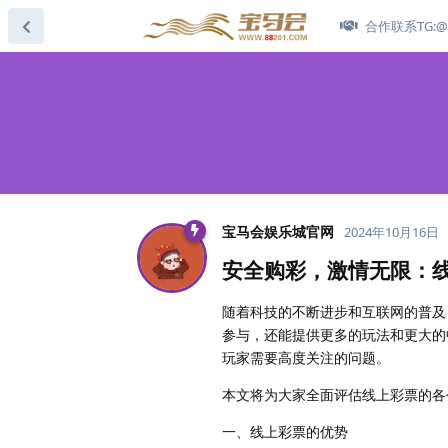
合作联系TG:@s
宝马会娱乐城官网
2024年10月16日
安全购彩，激情无限：
随着科技的不断进步和互联网的普及
参与，还能提供更多的玩法和更大的
玩家需要高度关注的问题。
本文将为大家全面评估线上彩票的各
一、线上彩票的优势