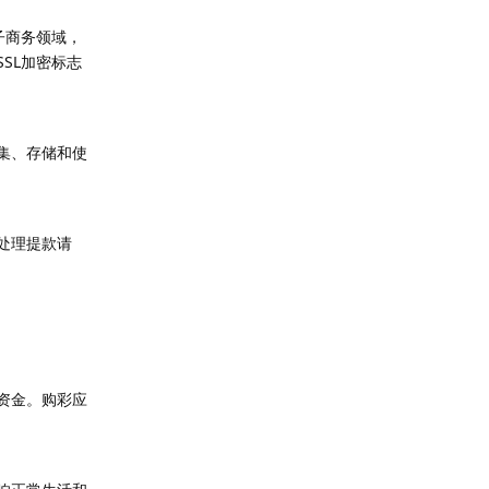
子商务领域，
SL加密标志
集、存储和使
处理提款请
资金。购彩应