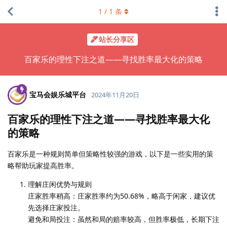
1
/
1
条
站长分享区
百家乐的理性下注之道——寻找胜率最大化的策略
宝马会娱乐城平台
2024年11月20日
百家乐的理性下注之道——寻找胜率最大化
的策略
百家乐是一种规则简单但策略性较强的游戏，以下是一些实用的策
略帮助玩家提高胜率。
理解庄闲优势与规则
庄家胜率稍高：庄家胜率约为50.68%，略高于闲家，建议优
先选择庄家投注。
避免和局投注：虽然和局的赔率较高，但胜率极低，长期下注