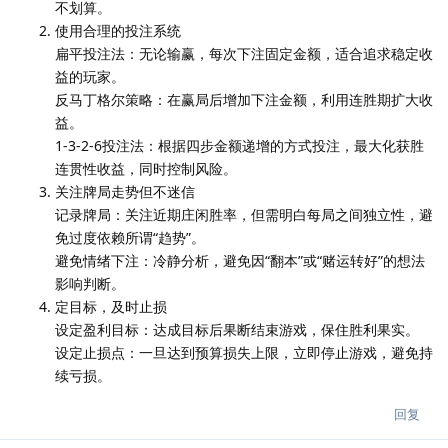
不划算。
使用合理的投注系统
扁平投注法：无论输赢，每次下注固定金额，适合追求稳定收
益的玩家。
反马丁格尔策略：在赢局后增加下注金额，利用连胜期扩大收
益。
1-3-2-6投注法：根据四步金额递增的方式投注，最大化获胜
连贯性收益，同时控制风险。
关注牌局走势但不迷信
记录牌局：关注近期庄闲胜率，但需明白每局之间独立性，避
免过度依赖所谓“趋势”。
避免情绪下注：冷静分析，避免因“翻本”或“赌运转好”的想法
影响判断。
定目标，及时止损
设定盈利目标：达成目标后果断结束游戏，保住胜利果实。
设定止损点：一旦达到预算损失上限，立即停止游戏，避免持
续亏损。
回复