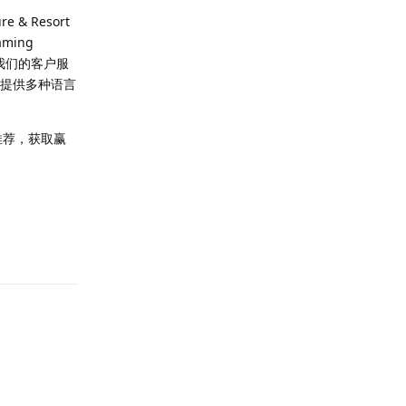
& Resort
aming
我们的客户服
户提供多种语言
推荐，获取赢
回复