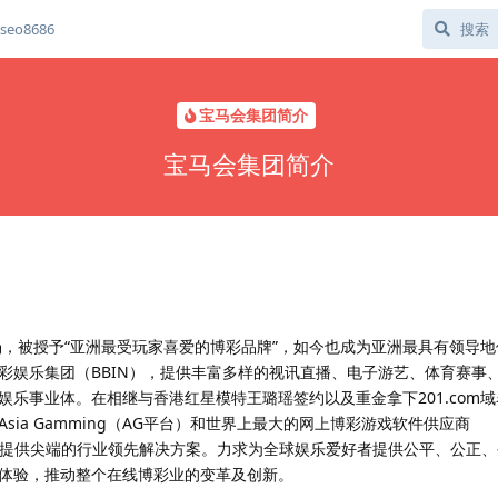
eo8686
宝马会集团简介
宝马会集团简介
场，被授予“亚洲最受玩家喜爱的博彩品牌”，如今也成为亚洲最具有领导
彩娱乐集团（BBIN），提供丰富多样的视讯直播、电子游艺、体育赛事
乐事业体。在相继与香港红星模特王璐瑶签约以及重金拿下201.com
ia Gamming（AG平台）和世界上最大的网上博彩游戏软件供应商
）合作，提供尖端的行业领先解决方案。力求为全球娱乐爱好者提供公平、公正
体验，推动整个在线博彩业的变革及创新。