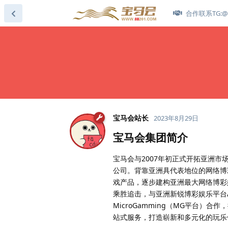
合作联系TG:@s
宝马会站长
2023年8月29日
宝马会集团简介
宝马会与2007年初正式开拓亚洲市
公司。背靠亚洲具代表地位的网络博
戏产品，逐步建构亚洲最大网络博彩娱
乘胜追击，与亚洲新锐博彩娱乐平台As
MicroGamming（MG平台
站式服务，打造崭新和多元化的玩乐