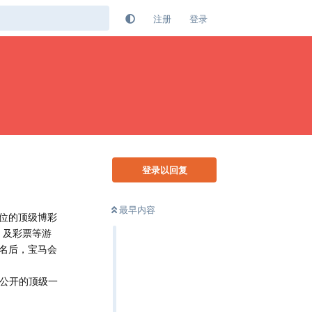
注册
登录
登录以回复
最早内容
地位的顶级博彩
、及彩票等游
域名后，宝马会
、公开的顶级一