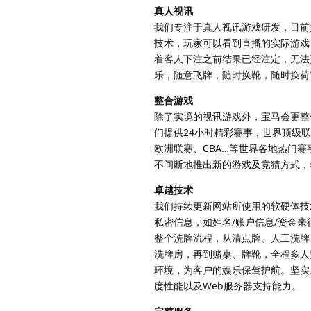
真人视讯
我们专注于真人视讯游戏研发，目前
技术，玩家可以看到直播的实际游戏
着客人下注之前结果已经注定，无法
乐，随意飞牌，随时换靴，随时换荷
整合游戏
除了实境的视讯游戏外，宝马会更整
们提供24小时精彩赛事，世界顶级
欧洲联赛、CBA…等世界各地热门
不间断地推出新的游戏及竞猜方式，
卓越技术
我们持续更新网站所使用的软硬体技术
私密信息，如姓名/账户信息/资金
整个洗牌流程，从清点牌、人工洗牌
洗牌房，再到赌桌、牌靴，全程多人
环境，为客户的娱乐保驾护航。坚实
度性能以及Web服务器支持能力。