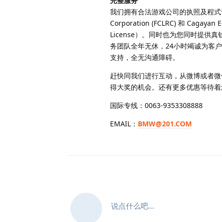
完整服务
我们拥有合法游戏公司的执照及程式认证，并
Corporation (FCLRC) 和 Caga
License）。同时也为您同时提
务团队全年无休，24小时竭诚为客
支持，全无沟通障碍。
赶快同我们进行互动，从微博或者微
得大奖的机会。还有更多优惠等待着
国际专线：0063-9353308888
EMAIL：
BMW@201.COM
说点什么吧...