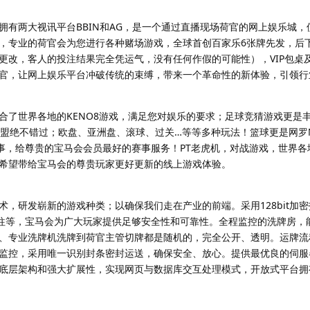
拥有两大视讯平台BBIN和AG，是一个通过直播现场荷官的网上娱乐城，
，专业的荷官会为您进行各种赌场游戏，全球首创百家乐6张牌先发，后
更改，客人的投注结果完全凭运气，没有任何作假的可能性），VIP包桌
官，让网上娱乐平台冲破传统的束缚，带来一个革命性的新体验，引领行
合了世界各地的KENO8游戏，满足您对娱乐的要求；足球竞猜游戏更是
联盟绝不错过；欧盘、亚洲盘、滚球、过关…等等多种玩法！篮球更是网罗N
赛事，给尊贵的宝马会会员最好的赛事服务！PT老虎机，对战游戏，世界各
希望带给宝马会的尊贵玩家更好更新的线上游戏体验。
，研发崭新的游戏种类；以确保我们走在产业的前端。采用128bit加
来往等，宝马会为广大玩家提供足够安全性和可靠性。全程监控的洗牌房，
、专业洗牌机洗牌到荷官主管切牌都是随机的，完全公开、透明。运牌流
监控，采用唯一识别封条密封运送，确保安全、放心。提供最优良的伺服
底层架构和强大扩展性，实现网页与数据库交互处理模式，开放式平台拥