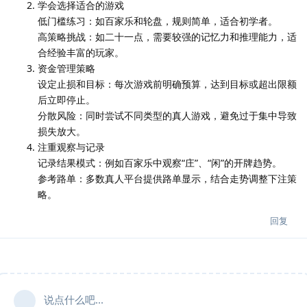
学会选择适合的游戏
低门槛练习：如百家乐和轮盘，规则简单，适合初学者。
高策略挑战：如二十一点，需要较强的记忆力和推理能力，适
合经验丰富的玩家。
资金管理策略
设定止损和目标：每次游戏前明确预算，达到目标或超出限额
后立即停止。
分散风险：同时尝试不同类型的真人游戏，避免过于集中导致
损失放大。
注重观察与记录
记录结果模式：例如百家乐中观察“庄”、“闲”的开牌趋势。
参考路单：多数真人平台提供路单显示，结合走势调整下注策
略。
回复
说点什么吧...