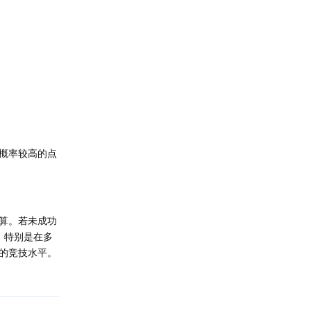
概率较高的点
算。若未成功
，特别是在多
的竞技水平。
回复