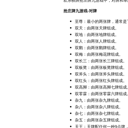
欢乐棋牌抢庄牌九游戏中，对牌和单
抢庄牌九游戏-对牌
至尊：最小的两张牌，通常是
双天：由两张天牌组成。
双地：由两张地牌组成。
双人：由两张人牌组成。
双鹅：由两张鹅牌组成。
双梅：由两张梅花牌组成。
双长三：由两张长三牌组成。
双板凳：由两张板凳牌组成。
双斧头：由两张斧头牌组成。
双红头：由两张红头牌组成。
双高脚：由两张高脚七牌组成
双零霖：由两张零霖六牌组成
杂九：由两张杂九牌组成。
杂八：由两张杂八牌组成。
杂七：由两张杂七牌组成。
杂五：由两张杂五牌组成。
天王：天牌配任何一种9点牌，点数