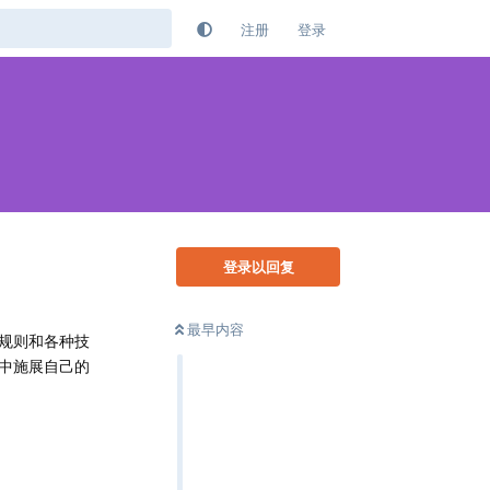
注册
登录
登录以回复
最早内容
规则和各种技
中施展自己的