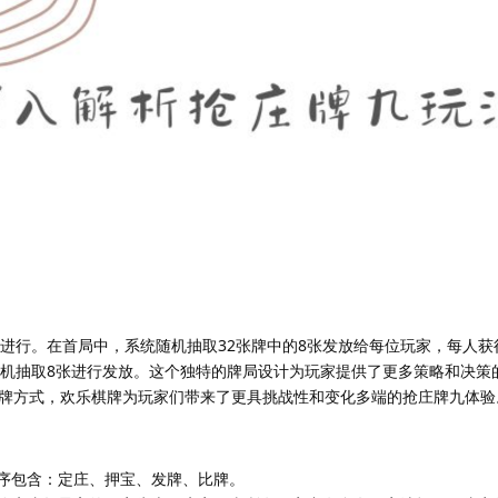
局进行。在首局中，系统随机抽取32张牌中的8张发放给每位玩家，每人获
随机抽取8张进行发放。这个独特的牌局设计为玩家提供了更多策略和决策
牌方式，欢乐棋牌为玩家们带来了更具挑战性和变化多端的抢庄牌九体验
序包含：定庄、押宝、发牌、比牌。