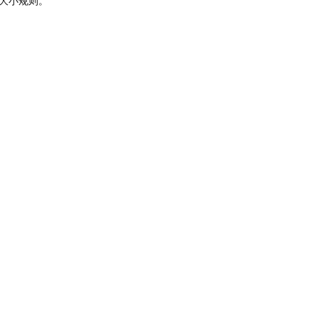
大小规则。