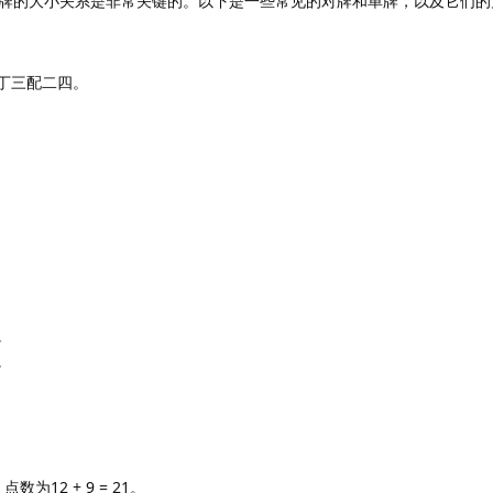
牌的大小关系是非常关键的。以下是一些常见的对牌和单牌，以及它们的
丁三配二四。
。
。
为12 + 9 = 21。