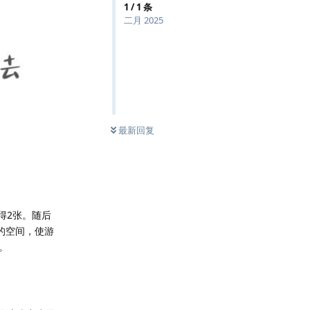
1
/
1
条
二月 2025
最新回复
得2张。随后
的空间，使游
。