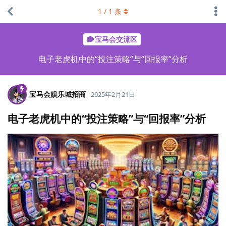
1
/
1
条
宝马会交流区
电子老虎机中的“投注策略”与“回报率”分析
宝马会娱乐城招商
2025年2月21日
电子老虎机中的“投注策略”与“回报率”分析