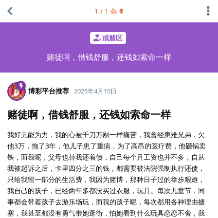
1
/
1
条
戒赌区
赌徒啊，借钱舒服，还钱如索命一样
博彩平台推荐
2025年4月10日
赌徒啊，借钱舒服，还钱如索命一样
我好无能为力，我的心被千刀万剐一样痛苦，我曾经患难兄弟，欠
他3万，拖了3年，他儿子患了重病，为了高昂的医疗费，他砸锅卖
铁，而我呢，父母也替我还着债，自己每个月工资也并不多，自从
我被起诉之后，卡里四分之三的钱，都需要被法院强制执行还债，
只给我留一部分的生活费，我因为赌博，那种日子过的举步艰难，
我自己的孩子，已经两年多都没买过衣服，玩具。每次儿童节，同
事都会带着孩子去游乐场玩，而我的孩子呢，每次都用各种理由搪
塞，我甚至都没有勇气带她逛街，怕她看到什么玩具恋恋不舍，我