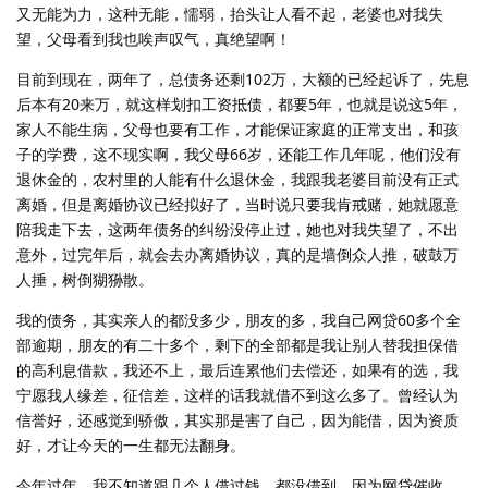
又无能为力，这种无能，懦弱，抬头让人看不起，老婆也对我失
望，父母看到我也唉声叹气，真绝望啊！
目前到现在，两年了，总债务还剩102万，大额的已经起诉了，先息
后本有20来万，就这样划扣工资抵债，都要5年，也就是说这5年，
家人不能生病，父母也要有工作，才能保证家庭的正常支出，和孩
子的学费，这不现实啊，我父母66岁，还能工作几年呢，他们没有
退休金的，农村里的人能有什么退休金，我跟我老婆目前没有正式
离婚，但是离婚协议已经拟好了，当时说只要我肯戒赌，她就愿意
陪我走下去，这两年债务的纠纷没停止过，她也对我失望了，不出
意外，过完年后，就会去办离婚协议，真的是墙倒众人推，破鼓万
人捶，树倒猢狲散。
我的债务，其实亲人的都没多少，朋友的多，我自己网贷60多个全
部逾期，朋友的有二十多个，剩下的全部都是我让别人替我担保借
的高利息借款，我还不上，最后连累他们去偿还，如果有的选，我
宁愿我人缘差，征信差，这样的话我就借不到这么多了。曾经认为
信誉好，还感觉到骄傲，其实那是害了自己，因为能借，因为资质
好，才让今天的一生都无法翻身。
今年过年，我不知道跟几个人借过钱，都没借到，因为网贷催收，