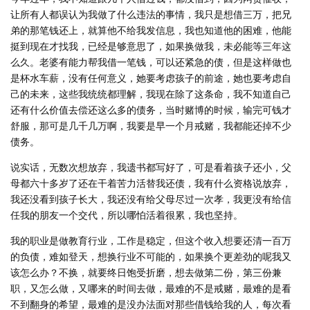
让所有人都误认为我做了什么违法的事情，我只是想借三万，把兄
弟的那笔钱还上，就算他不给我发信息，我也知道他的困难，他能
挺到现在才找我，已经是够意思了，如果换做我，未必能等三年这
么久。老婆有能力帮我借一笔钱，可以还紧急的债，但是这样做也
是杯水车薪，没有任何意义，她要考虑孩子的前途，她也要考虑自
己的未来，这些我统统都理解，我现在除了这条命，我不知道自己
还有什么价值去偿还这么多的债务，当时赌博的时候，输完可钱才
舒服，那可是几千几万啊，我要是早一个月戒赌，我都能还掉不少
债务。
说实话，无数次想放弃，我遗书都写好了，可是看着孩子还小，父
母都六十多岁了还在干着苦力活替我还债，我有什么资格说放弃，
我还没看到孩子长大，我还没有给父母尽过一次孝，我更没有给信
任我的朋友一个交代，所以哪怕活着很累，我也坚持。
我的职业是做教育行业，工作是稳定，但这个收入想要还清一百万
的负债，难如登天，想换行业不可能的，如果换个更差劲的呢我又
该怎么办？不换，就要终日饱受折磨，想去做第二份，第三份兼
职，又怎么做，又哪来的时间去做，最难的不是戒赌，最难的是看
不到翻身的希望，最难的是没办法面对那些借钱给我的人，每次看