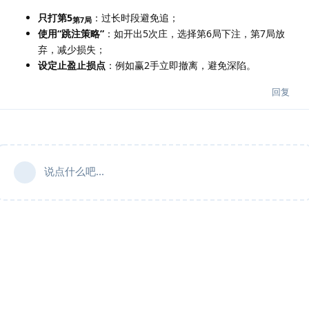
只打第5
：过长时段避免追；
第7局
使用“跳注策略”
：如开出5次庄，选择第6局下注，第7局放
弃，减少损失；
设定止盈止损点
：例如赢2手立即撤离，避免深陷。
回复
说点什么吧...