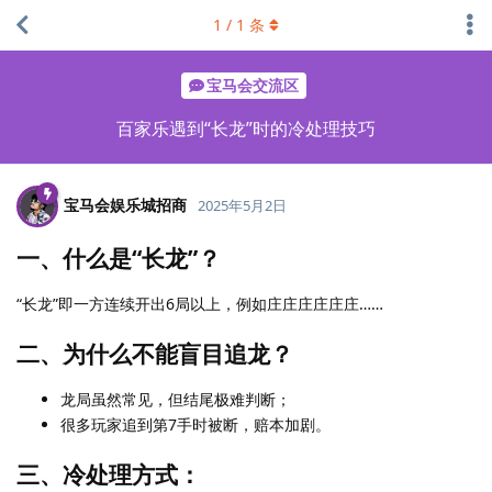
1
/
1
条
宝马会交流区
百家乐遇到“长龙”时的冷处理技巧
宝马会娱乐城招商
2025年5月2日
一、什么是“长龙”？
“长龙”即一方连续开出6局以上，例如庄庄庄庄庄庄……
二、为什么不能盲目追龙？
龙局虽然常见，但结尾极难判断；
很多玩家追到第7手时被断，赔本加剧。
三、冷处理方式：