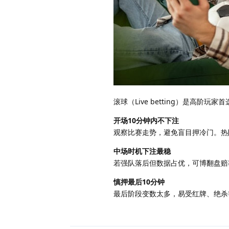
滚球（Live betting）是高阶
开场10分钟内不下注
观察比赛走势，避免盲目押冷门。热
中场时机下注最稳
若强队落后但数据占优，可博翻盘赔
慎押最后10分钟
最后阶段变数太多，易受红牌、绝杀