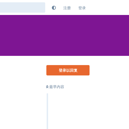
注册
登录
登录以回复
最早内容