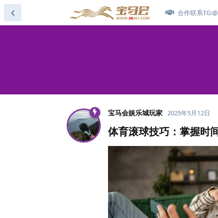
合作联系TG:@s
宝马会娱乐城玩家
2025年5月12日
体育滚球技巧：掌握时