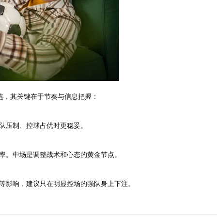
玩家首选，其关键在于节奏与信息把握：
队压制、控球占优时更稳妥。
率。中场是调整战术和心态的黄金节点。
等影响，建议只在明显控场的强队身上下注。