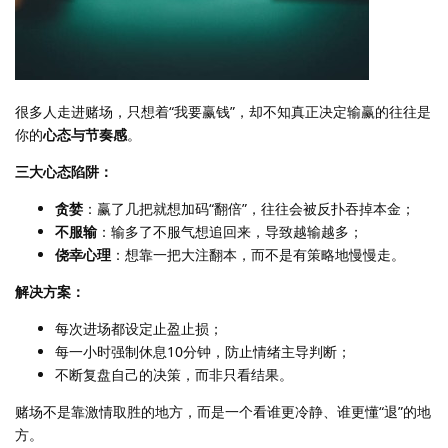
很多人走进赌场，只想着“我要赢钱”，却不知真正决定输赢的往往是
你的
心态与节奏感
。
三大心态陷阱：
贪婪
：赢了几把就想加码“翻倍”，往往会被反扑吞掉本金；
不服输
：输多了不服气想追回来，导致越输越多；
侥幸心理
：想靠一把大注翻本，而不是有策略地慢慢走。
解决方案：
每次进场都设定止盈止损；
每一小时强制休息10分钟，防止情绪主导判断；
不断复盘自己的决策，而非只看结果。
赌场不是靠激情取胜的地方，而是一个看谁更冷静、谁更懂“退”的地
方。