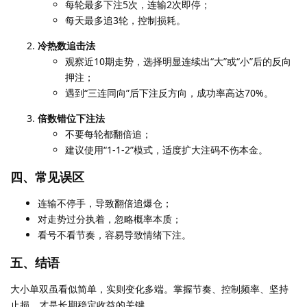
每轮最多下注5次，连输2次即停；
每天最多追3轮，控制损耗。
冷热数追击法
观察近10期走势，选择明显连续出“大”或“小”后的反向
押注；
遇到“三连同向”后下注反方向，成功率高达70%。
倍数错位下注法
不要每轮都翻倍追；
建议使用“1-1-2”模式，适度扩大注码不伤本金。
四、常见误区
连输不停手，导致翻倍追爆仓；
对走势过分执着，忽略概率本质；
看号不看节奏，容易导致情绪下注。
五、结语
大小单双虽看似简单，实则变化多端。掌握节奏、控制频率、坚持
止损，才是长期稳定收益的关键。