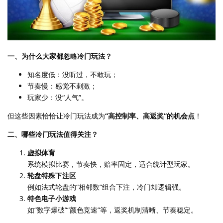
一、为什么大家都忽略冷门玩法？
知名度低：没听过，不敢玩；
节奏慢：感觉不刺激；
玩家少：没“人气”。
但这些因素恰恰让冷门玩法成为
“高控制率、高返奖”的机会点
！
二、哪些冷门玩法值得关注？
虚拟体育
系统模拟比赛，节奏快，赔率固定，适合统计型玩家。
轮盘特殊下注区
例如法式轮盘的“相邻数”组合下注，冷门却逻辑强。
特色电子小游戏
如“数字爆破”“颜色竞速”等，返奖机制清晰、节奏稳定。