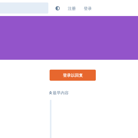
注册
登录
登录以回复
最早内容