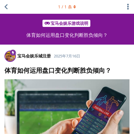
1
/
1
条
宝马会娱乐游戏说明
体育如何运用盘口变化判断胜负倾向？
宝马会娱乐城注册
2025年7月16日
体育如何运用盘口变化判断胜负倾向？