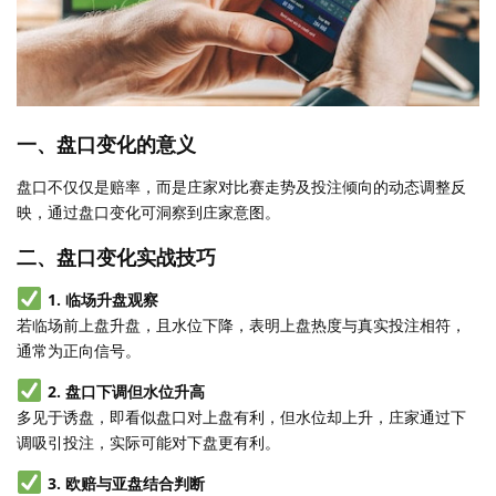
一、盘口变化的意义
盘口不仅仅是赔率，而是庄家对比赛走势及投注倾向的动态调整反
映，通过盘口变化可洞察到庄家意图。
二、盘口变化实战技巧
1. 临场升盘观察
若临场前上盘升盘，且水位下降，表明上盘热度与真实投注相符，
通常为正向信号。
2. 盘口下调但水位升高
多见于诱盘，即看似盘口对上盘有利，但水位却上升，庄家通过下
调吸引投注，实际可能对下盘更有利。
3. 欧赔与亚盘结合判断