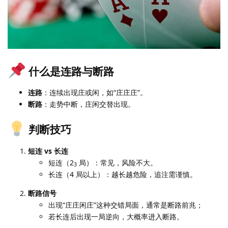
什么是连路与断路
连路
：连续出现庄或闲，如“庄庄庄”。
断路
：走势中断，庄闲交替出现。
判断技巧
短连 vs 长连
短连（2
局）：常见，风险不大。
3
长连（4 局以上）：越长越危险，追注需谨慎。
断路信号
出现“庄庄闲庄”这种交错局面，通常是断路前兆；
若长连后出现一局逆向，大概率进入断路。