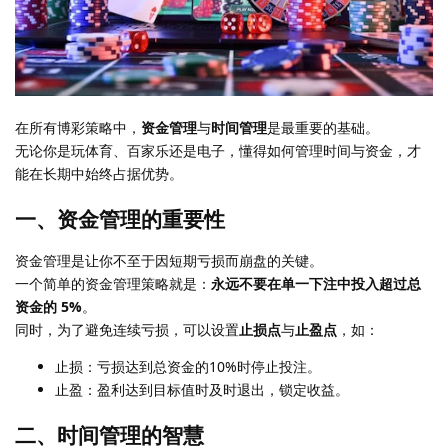
在所有博彩策略中，
资金管理
与
时间管理
是最重要的基础。
无论你是玩体育、百家乐还是电子，懂得如何管理时间与资金，才
能在长期中始终占据优势。
一、资金管理的重要性
资金管理是让你不至于因短期亏损而崩盘的关键。
一个简单的资金管理策略就是：
永远不要在单一下注中投入超过总
资金的 5%
。
同时，为了避免连续亏损，可以设置
止损点
与
止盈点
，如：
止损：亏损达到总资金的10%时停止投注。
止盈：盈利达到目标值时及时退出，锁定收益。
二、时间管理的智慧