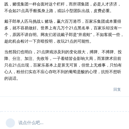
践，赌缆集团一样会面对这个栏杆，而所谓集团，必是人才济济，
不会如21点高手般孤身上路，或以小型团队出战，皮费必重。
戴子郎单人匹马挑战Ｌ赌场，赢六百万港币，百家乐集团成本重得
多，就不容易做好。世界上有几万个21点黑名单，百家乐却没有一
个，原因不讲自明。网友们若说戴子郎是“井底蛙”，不如客观一些，
趁此机会检讨一下弃暗投明，改玩21点的可能性。
当然我们也明白，21点牌戏涉及到的变化很大，搏牌、不搏牌、投
降、分注、加注、先收等，一子着错皆会影响大局，而算牌术目前
只在21点出现，百家乐基本上是算无可算，但世上无难事，只怕有
心人，粉丝们实在不应心存吃不到的葡萄是酸的心理，抗拒不想听
的说话。
回复
说点什么吧...