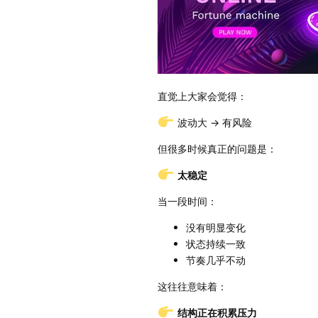
直觉上大家会觉得：
波动大 → 有风险
但很多时候真正的问题是：
太稳定
当一段时间：
没有明显变化
状态持续一致
节奏几乎不动
这往往意味着：
结构正在积累压力