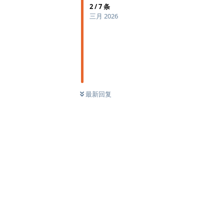
2
/
7
条
三月 2026
最新回复