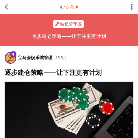
4
/
8
条
站长分享区
逐步建仓策略——让下注更有计划
宝马会娱乐城管理
15 5月
逐步建仓策略——让下注更有计划