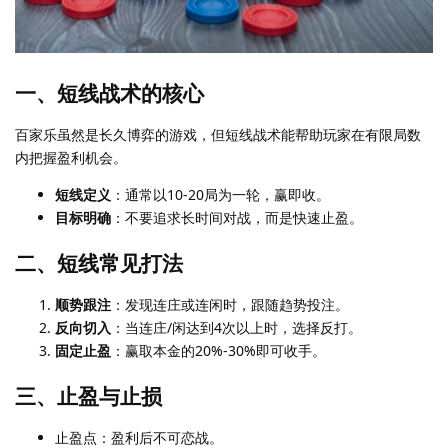
一、短线战术的核心
百家乐虽然是长久博弈的游戏，但短线战术能帮助玩家在有限局数
内把握盈利机会。
短线定义
：通常以10-20局为一轮，赢即收。
目标明确
：不要追求长时间对战，而是快速止盈。
二、短线常见打法
顺势跟注
：发现连庄或连闲时，跟随趋势投注。
反向切入
：当连庄/闲达到4次以上时，选择反打。
固定止盈
：赢取本金的20%-30%即可收手。
三、止盈与止损
止盈点：盈利后不可恋战。