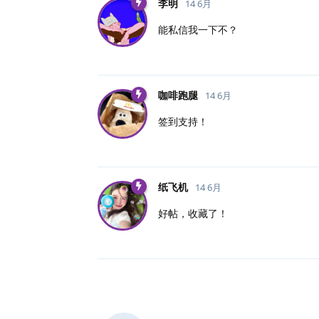
李明
14 6月
能私信我一下不？
咖啡跑腿
14 6月
签到支持！
纸飞机
14 6月
好帖，收藏了！