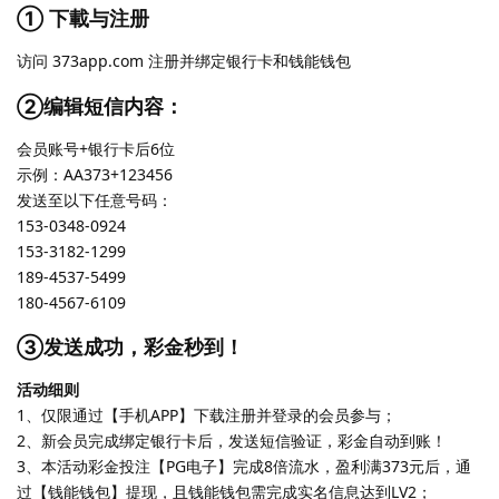
① 下載与注册
访问 373app.com 注册并绑定银行卡和钱能钱包
②编辑短信内容：
会员账号+银行卡后6位
示例：AA373+123456
发送至以下任意号码：
153-0348-0924
153-3182-1299
189-4537-5499
180-4567-6109
③发送成功，彩金秒到！
活动细则
1、仅限通过【手机APP】下载注册并登录的会员参与；
2、新会员完成绑定银行卡后，发送短信验证，彩金自动到账！
3、本活动彩金投注【PG电子】完成8倍流水，盈利满373元后，通
过【钱能钱包】提现，且钱能钱包需完成实名信息达到LV2；