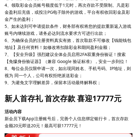
4、领取彩金会员账号额度低于1元时，再次存款不受限制。凡是彩
金盈利后充值，或投注PG电子除外的游戏，平台有权收回彩金及彩
金产生的盈利；
5、如未达到可申请提款条件，财务部有权将您的提款重新返入游戏
账号内继续游戏，请务必达到流水要求方可进行出款；
6、为确保会员的注册资料真实有效，首次取款不可修改【钱能钱包
地址】及任何资料！如修改将扣除彩金和期间盈利金额；
7、【安全升级】强烈建议全体会员启用2FA双重身份验证！搜索
【免獴身份验证器】（兼容 Google 验证标准），安全一步到位！
8、每位会员仅限申请一次，如出现同姓名、手机号码、IP地址，则
视为 同一个人，公司有权拒绝派送彩金；
9、为避免文字理解差异，保留本活动最终解释权；
新人首存礼 首次存款 喜迎17777元
活动内容
新会员下载App注册账号后，完善个人信息绑定银行卡，首次存款
金额20元即送20元！最高可获17777元！